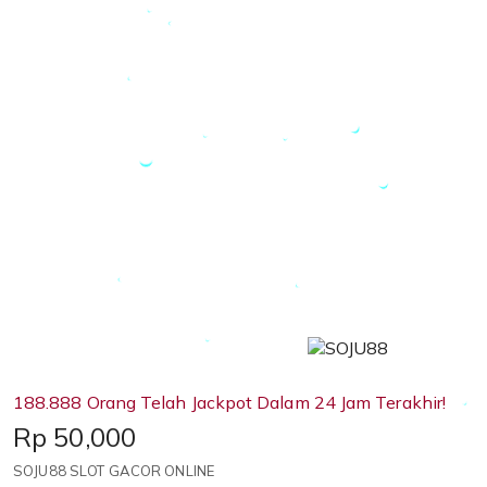
188.888 Orang Telah Jackpot Dalam 24 Jam Terakhir!
Price:
Rp 50,000
SOJU88 SLOT GACOR ONLINE