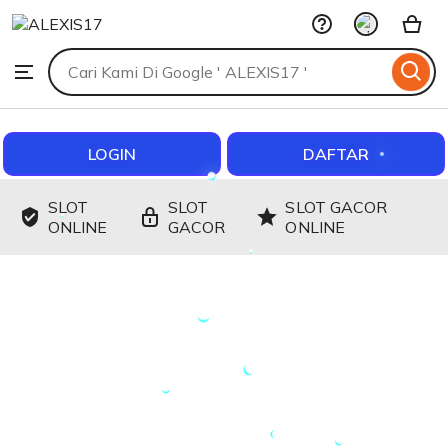
ALEXIS17
Skip
to
Search
Browse
ontent
for
items
or
shops
LOGIN
DAFTAR
SLOT
SLOT
SLOT GACOR
ONLINE
GACOR
ONLINE