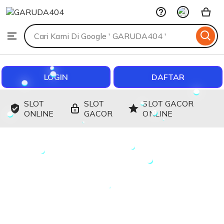
GARUDA404
Skip
to
Search
Browse
ontent
for
items
or
shops
LOGIN
DAFTAR
SLOT
SLOT
SLOT GACOR
ONLINE
GACOR
ONLINE